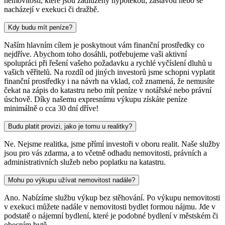
nemovitosti, které jsou zadluženy hypotékou, zástavou nebo se
nacházejí v exekuci či dražbě.
Kdy budu mít peníze?
Naším hlavním cílem je poskytnout vám finanční prostředky co
nejdříve. Abychom toho dosáhli, potřebujeme vaši aktivní
spolupráci při řešení vašeho požadavku a rychlé vyčíslení dluhů u
vašich věřitelů. Na rozdíl od jiných investorů jsme schopni vyplatit
finanční prostředky i na návrh na vklad, což znamená, že nemusíte
čekat na zápis do katastru nebo mít peníze v notářské nebo právní
úschově. Díky našemu expresnímu výkupu získáte peníze
minimálně o cca 30 dní dříve!
Budu platit provizi, jako je tomu u realitky?
Ne. Nejsme realitka, jsme přímí investoři v oboru realit. Naše služby
jsou pro vás zdarma, a to včetně odhadu nemovitosti, právních a
administrativních služeb nebo poplatku na katastru.
Mohu po výkupu užívat nemovitost nadále?
Ano. Nabízíme službu výkup bez stěhování. Po výkupu nemovitosti
v exekuci můžete nadále v nemovitosti bydlet formou nájmu. Jde v
podstatě o nájemní bydlení, které je podobné bydlení v městském či
obecním bytě.