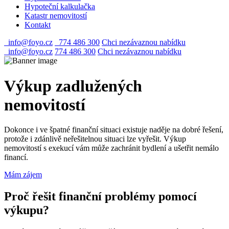
Hypoteční kalkulačka
Katastr nemovitostí
Kontakt
info@foyo.cz
774 486 300
Chci nezávaznou nabídku
info@foyo.cz
774 486 300
Chci nezávaznou nabídku
Výkup zadlužených
nemovitostí
Dokonce i ve špatné finanční situaci existuje naděje na dobré řešení,
protože i zdánlivě neřešitelnou situaci lze vyřešit. Výkup
nemovitostí s exekucí vám může zachránit bydlení a ušetřit nemálo
financí.
Mám zájem
Proč řešit finanční problémy pomocí
výkupu?