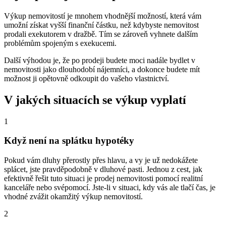
Výkup nemovitostí je mnohem vhodnější možností, která vám
umožní získat vyšší finanční částku, než kdybyste nemovitost
prodali exekutorem v dražbě. Tím se zároveň vyhnete dalším
problémům spojeným s exekucemi.
Další výhodou je, že po prodeji budete moci nadále bydlet v
nemovitosti jako dlouhodobí nájemníci, a dokonce budete mít
možnost ji opětovně odkoupit do vašeho vlastnictví.
V jakých situacích se výkup vyplatí
1
Když není na splátku hypotéky
Pokud vám dluhy přerostly přes hlavu, a vy je už nedokážete
splácet, jste pravděpodobně v dluhové pasti. Jednou z cest, jak
efektivně řešit tuto situaci je prodej nemovitosti pomocí realitní
kanceláře nebo svépomocí. Jste-li v situaci, kdy vás ale tlačí čas, je
vhodné zvážit okamžitý výkup nemovitostí.
2