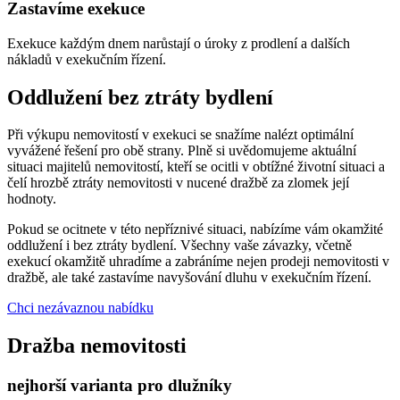
Zastavíme exekuce
Exekuce každým dnem narůstají o úroky z prodlení a dalších
nákladů v exekučním řízení.
Oddlužení bez ztráty bydlení
Při výkupu nemovitostí v exekuci se snažíme nalézt optimální
vyvážené řešení pro obě strany. Plně si uvědomujeme aktuální
situaci majitelů nemovitostí, kteří se ocitli v obtížné životní situaci a
čelí hrozbě ztráty nemovitosti v nucené dražbě za zlomek její
hodnoty.
Pokud se ocitnete v této nepříznivé situaci, nabízíme vám okamžité
oddlužení i bez ztráty bydlení. Všechny vaše závazky, včetně
exekucí okamžitě uhradíme a zabráníme nejen prodeji nemovitosti v
dražbě, ale také zastavíme navyšování dluhu v exekučním řízení.
Chci nezávaznou nabídku
Dražba nemovitosti
nejhorší varianta pro dlužníky