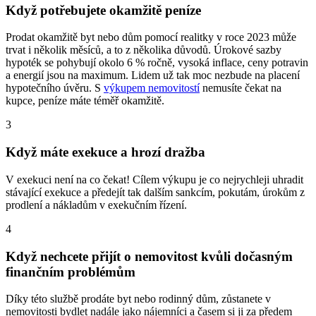
Když potřebujete okamžitě peníze
Prodat okamžitě byt nebo dům pomocí realitky v roce 2023 může
trvat i několik měsíců, a to z několika důvodů. Úrokové sazby
hypoték se pohybují okolo 6 % ročně, vysoká inflace, ceny potravin
a energií jsou na maximum. Lidem už tak moc nezbude na placení
hypotečního úvěru. S
výkupem nemovitostí
nemusíte čekat na
kupce, peníze máte téměř okamžitě.
3
Když máte exekuce a hrozí dražba
V exekuci není na co čekat! Cílem výkupu je co nejrychleji uhradit
stávající exekuce a předejít tak dalším sankcím, pokutám, úrokům z
prodlení a nákladům v exekučním řízení.
4
Když nechcete přijít o nemovitost kvůli dočasným
finančním problémům
Díky této službě prodáte byt nebo rodinný dům, zůstanete v
nemovitosti bydlet nadále jako nájemníci a časem si ji za předem