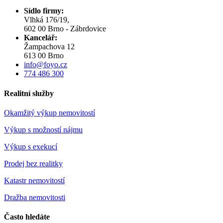
Sídlo firmy:
Vlhká 176/19,
602 00 Brno - Zábrdovice
Kancelář:
Žampachova 12
613 00 Brno
info@foyo.cz
774 486 300
Realitní služby
Okamžitý výkup nemovitostí
Výkup s možností nájmu
Výkup s exekucí
Prodej bez realitky
Katastr nemovitostí
Dražba nemovitosti
Často hledáte