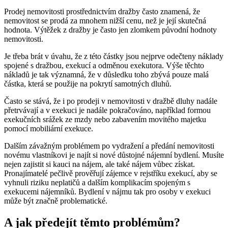
Prodej nemovitosti prostřednictvím dražby často znamená, že
nemovitost se prodá za mnohem nižší cenu, než je její skutečná
hodnota. Výtěžek z dražby je často jen zlomkem původní hodnoty
nemovitosti.
Je třeba brát v úvahu, že z této částky jsou nejprve odečteny náklady
spojené s dražbou, exekucí a odměnou exekutora. Výše těchto
nákladů je tak významná, že v důsledku toho zbývá pouze malá
částka, která se použije na pokrytí samotných dluhů.
Často se stává, že i po prodeji v nemovitosti v dražbě dluhy nadále
přetrvávají a v exekuci je nadále pokračováno, například formou
exekučních srážek ze mzdy nebo zabavením movitého majetku
pomocí mobiliární exekuce.
Dalším závažným problémem po vydražení a předání nemovitosti
novému vlastníkovi je najít si nové důstojné nájemní bydlení. Musíte
nejen zajistit si kauci na nájem, ale také nájem vůbec získat.
Pronajímatelé pečlivě prověřují zájemce v rejstříku exekucí, aby se
vyhnuli riziku neplatičů a dalším komplikacím spojeným s
exekucemi nájemníků. Bydlení v nájmu tak pro osoby v exekuci
může být značně problematické.
A jak předejít těmto problémům?