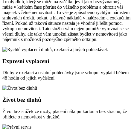
I malý dluh, který se může na začátku jevit jako bezvýznamný,
může v krátkém čase přerůst do vážného problému a ohrozit váš
majetek včetně nemovitosti. To vše je způsobeno rychlým nárustem
smluvních úroků, pokut, a hlavně nákladů v nalézacím a exekučním
řízení. Pokud už taková situace nastala je vhodné ji řešit pomoci
výkupu nemovitosti. Tato služba vám nejen pomůže vyrovnat se se
všemi dluhy, ale také vám umožní zůstat bydlet v nemovitosti jako
nájemník s možností pozdějšího zpětného odkupu.
Expresní vyplacení
Dluhy v exekuci a ostatní pohledávky jsme schopni vyplatit během
48 hodin od jejich vyčíslení.
Život bez dluhů
Život bez srážek ze mzdy, placení nákupu kartou a bez strachu, že
přijdete o nemovitost v dražbě.