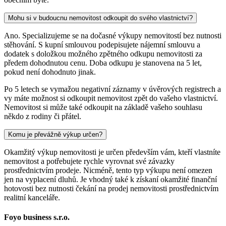
Mohu si v budoucnu nemovitost odkoupit do svého vlastnictví?
Ano. Specializujeme se na dočasné výkupy nemovitostí bez nutnosti
stěhování. S kupní smlouvou podepisujete nájemní smlouvu a
dodatek s doložkou možného zpětného odkupu nemovitosti za
předem dohodnutou cenu. Doba odkupu je stanovena na 5 let,
pokud není dohodnuto jinak.
Po 5 letech se vymažou negativní záznamy v úvěrových registrech a
vy máte možnost si odkoupit nemovitost zpět do vašeho vlastnictví.
Nemovitost si může také odkoupit na základě vašeho souhlasu
někdo z rodiny či přátel.
Komu je převážně výkup určen?
Okamžitý výkup nemovitosti je určen především vám, kteří vlastníte
nemovitost a potřebujete rychle vyrovnat své závazky
prostřednictvím prodeje. Nicméně, tento typ výkupu není omezen
jen na vyplacení dluhů. Je vhodný také k získaní okamžité finanční
hotovosti bez nutnosti čekání na prodej nemovitosti prostřednictvím
realitní kanceláře.
Foyo business s.r.o.