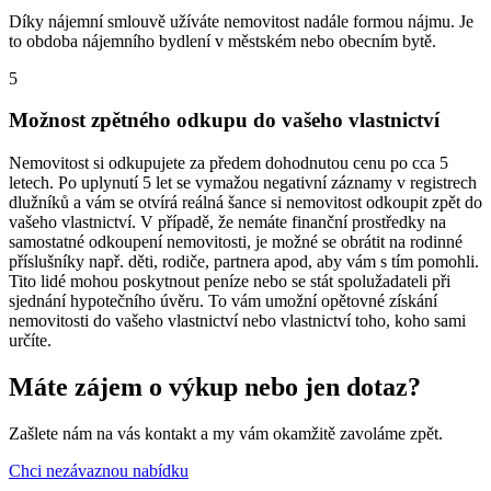
Díky nájemní smlouvě užíváte nemovitost nadále formou nájmu. Je
to obdoba nájemního bydlení v městském nebo obecním bytě.
5
Možnost zpětného odkupu do vašeho vlastnictví
Nemovitost si odkupujete za předem dohodnutou cenu po cca 5
letech. Po uplynutí 5 let se vymažou negativní záznamy v registrech
dlužníků a vám se otvírá reálná šance si nemovitost odkoupit zpět do
vašeho vlastnictví. V případě, že nemáte finanční prostředky na
samostatné odkoupení nemovitosti, je možné se obrátit na rodinné
příslušníky např. děti, rodiče, partnera apod, aby vám s tím pomohli.
Tito lidé mohou poskytnout peníze nebo se stát spolužadateli při
sjednání hypotečního úvěru. To vám umožní opětovné získání
nemovitosti do vašeho vlastnictví nebo vlastnictví toho, koho sami
určíte.
Máte zájem o výkup nebo jen dotaz?
Zašlete nám na vás kontakt a my vám okamžitě zavoláme zpět.
Chci nezávaznou nabídku