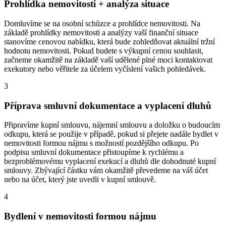
Prohlídka nemovitosti + analýza situace
Domluvíme se na osobní schůzce a prohlídce nemovitosti. Na
základě prohlídky nemovitosti a analýzy vaší finanční situace
stanovíme cenovou nabídku, která bude zohledňovat aktuální tržní
hodnotu nemovitosti. Pokud budete s výkupní cenou souhlasit,
začneme okamžitě na základě vaší udělené plné moci kontaktovat
exekutory nebo věřitele za účelem vyčíslení vašich pohledávek.
3
Příprava smluvní dokumentace a vyplacení dluhů
Připravíme kupní smlouvu, nájemní smlouvu a doložku o budoucím
odkupu, která se použije v případě, pokud si přejete nadále bydlet v
nemovitosti formou nájmu s možností pozdějšího odkupu. Po
podpisu smluvní dokumentace přistoupíme k rychlému a
bezproblémovému vyplacení exekucí a dluhů dle dohodnuté kupní
smlouvy. Zbývající částku vám okamžitě převedeme na váš účet
nebo na účet, který jste uvedli v kupní smlouvě.
4
Bydlení v nemovitosti formou nájmu