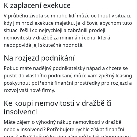
K zaplacení exekuce
V průběhu života se mnoho lidí může ocitnout v situaci,
kdy jim hrozí exekuce majetku. Je klíčové, abychom tuto
situaci řešili co nejrychleji a zabránili prodeji
nemovitosti v dražbě za minimální cenu, která
neodpovídá její skutečné hodnotě.
Na rozjezd podnikání
Pokud máte nadějný podnikatelský nápad a chcete se
pustit do vlastního podnikání, může vám zpětný leasing
poskytnout potřebné finanční prostředky pro rozjezd a
rozvoj vaší nové firmy.
Ke koupi nemovitosti v dražbě či
insolvenci
Máte zájem o výhodný nákup nemovitosti v dražbě
nebo v insolvenci? Potřebujete rychle získat finanční
prostředky? Zpětný leasing vám může být nápomocen i