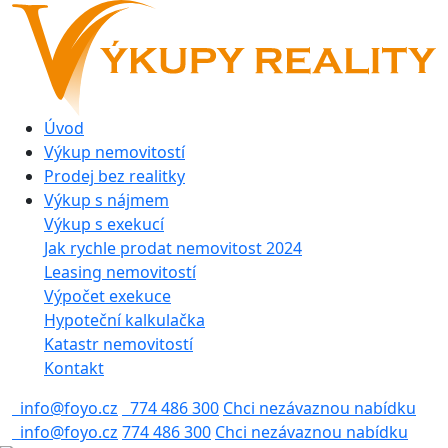
Úvod
Výkup nemovitostí
Prodej bez realitky
Výkup s nájmem
Výkup s exekucí
Jak rychle prodat nemovitost 2024
Leasing nemovitostí
Výpočet exekuce
Hypoteční kalkulačka
Katastr nemovitostí
Kontakt
info@foyo.cz
774 486 300
Chci nezávaznou nabídku
info@foyo.cz
774 486 300
Chci nezávaznou nabídku