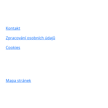
Ostatní
Kontakt
Zpracování osobních údajů
Cookies
Mapa stránek
Copyright © 2015 - 2023 Foyo business s.r.o. -
Všechna práva vyhrazena