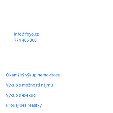
Vlhká 176/19,
602 00 Brno - Zábrdovice
Kancelář:
Žampachova 12
613 00 Brno
info@foyo.cz
774 486 300
Realitní služby
Okamžitý výkup nemovitostí
Výkup s možností nájmu
Výkup s exekucí
Prodej bez realitky