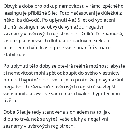
Obvyklá doba pro odkup nemovitosti v rámci zpětného
leasingu je přibližně 5 let. Toto načasování je důležité z
několika důvodů. Po uplynutí 4 až 5 let od vyplacení
dluhů leasingem se obvykle vymažou negativní
záznamy v úvěrových registrech dlužníků. To znamená,
že po splacení všech dluhů a případných exekucí
prostřednictvím leasingu se vaše finanční situace
stabilizuje.
Po uplynutí této doby se otevírá reálná možnost, abyste
si nemovitost mohl zpět odkoupit do svého vlastnictví
pomocí hypotečního úvěru. Je to proto, že po vymazání
negativních záznamů z úvěrových registrů se zlepší
vaše bonita a zvýší se šance na schválení hypotečního
úvěru.
Doba 5 let je tedy stanovena s ohledem na to, jak
dlouho trvá, než se vyřeší vaše dluhy a negativní
záznamy v úvěrových registrech.